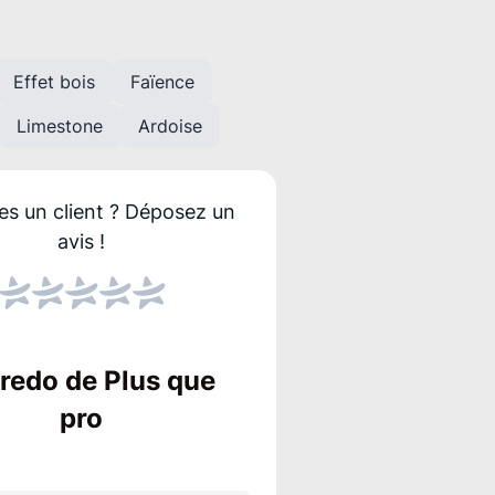
Effet bois
Faïence
Limestone
Ardoise
es un client ?
Déposez un
avis !
Score NPS
Le NPS indique si les
Un score élevé sign
credo de Plus que
entreprise !
pro
 travaux