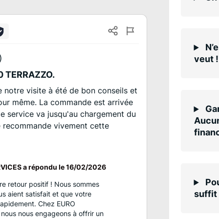
N’e
)
veut !
0 TERRAZZO.
 notre visite à été de bon conseils et
our même. La commande est arrivée
Gar
de service va jusqu'au chargement du
Aucun
Je recommande vivement cette
finan
ICES a répondu le
16/02/2026
Pou
e retour positif ! Nous sommes
suffit
s aient satisfait et que votre
 rapidement. Chez EURO
ous nous engageons à offrir un