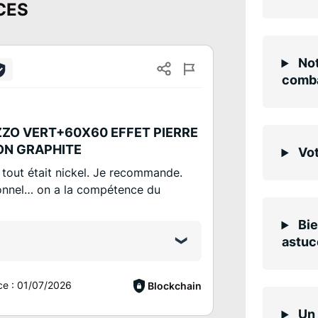
CES
Not
comba
ZO VERT+60X60 EFFET PIERRE
ON GRAPHITE
Vot
… tout était nickel. Je recommande.
onnel… on a la compétence du
Bie
astuc
ce :
01/07/2026
Blockchain
Un 