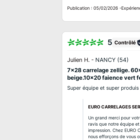
Publication :
05/02/2026
-
Expérien
5
Contrôlé
Julien H. -
NANCY (54)
7x28 carrelage zellige. 60
beige.10x20 faience vert 
Super équipe et super produi
EURO CARRELAGES SERV
Un grand merci pour vot
ravis que notre équipe et 
impression. Chez EURO
nous efforçons de vous of