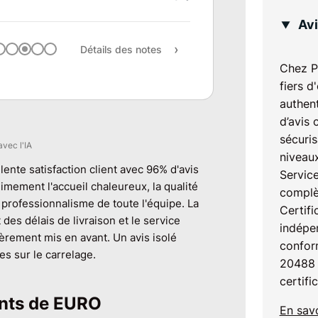
Suivi projet & délais
Avi
Rapport qualité / prix
Détails des notes
Recommandation
Chez P
fiers d
authent
d’avis 
sécuris
avec l'IA
niveaux
lente satisfaction client avec 96% d'avis
Service
nimement l'accueil chaleureux, la qualité
complè
 professionnalisme de toute l'équipe. La
Certifi
 des délais de livraison et le service
indépen
èrement mis en avant. Un avis isolé
confor
s sur le carrelage.
20488 
certifi
ients de EURO
En savo