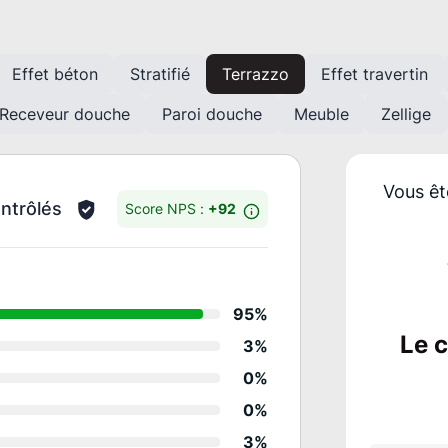
Effet béton
Stratifié
Terrazzo
Effet travertin
Receveur douche
Paroi douche
Meuble
Zellige
Vous êt
ontrôlés
Score NPS :
+92
Détails des notes
95%
Relation client
Le 
3%
Conseil
0%
Qualité & propreté des
0%
3%