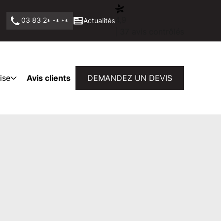
4,9
03 83 2
Actualités
* ** **
| 37 avis contrôlés
ise
Avis clients
DEMANDEZ UN DEVIS